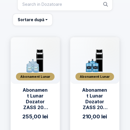
Sortare după
Abonament Lunar
Abonament Lunar
Abonamen
Abonamen
t Lunar
t Lunar
Dozator
Dozator
ZASS 20C
ZASS 20C
+ 3 x Apa
+ 3 x Apă
255,00
lei
210,00
lei
AQUAVIA
h2on 19L
Apa de