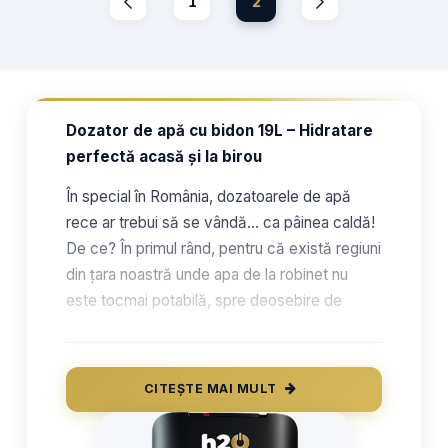
1
2
Dozator de apă cu bidon 19L – Hidratare
perfectă acasă și la birou
În special în România, dozatoarele de apă
rece ar trebui să se vândă… ca pâinea caldă!
De ce? În primul rând, pentru că există regiuni
din țara noastră unde apa de la robinet nu
este tocmai potabilă, spre deosebire de
statele occidentale precum Danemarca,
Suedia sau Olanda, unde aceasta este chiar
oferită gratuit în restaurante. Astfel, cel mai
CITEȘTE MAI MULT
bun mod în care poți beneficia de o hidratare
corespunzătoare, fără să-ți periclitezi în