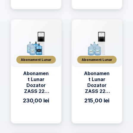
Izvor 19L
Abonament Lunar
Abonament Lunar
Abonamen
Abonamen
t Lunar
t Lunar
Dozator
Dozator
ZASS 22C
ZASS 22C
+ 2 x Apă
+ 3 x Apa
230,00
lei
215,00
lei
h2on 19L +
AQUAVIA
2 x Apă
Apa de
AQUAVIA
Izvor 19L
19L