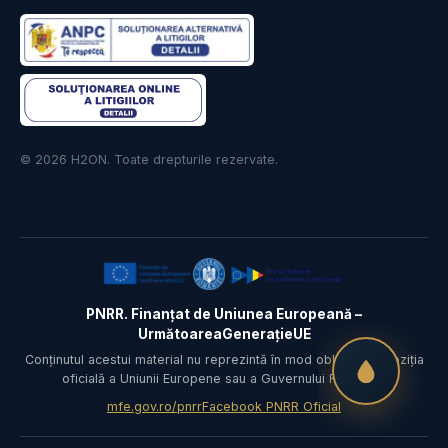
© 2026 H2ON. Toate drepturile rezervate.
PNRR. Finanțat de Uniunea Europeană –
UrmătoareaGenerațieUE
Conținutul acestui material nu reprezintă în mod obligatoriu poziția
oficială a Uniunii Europene sau a Guvernului României.
mfe.gov.ro/pnrr
Facebook PNRR Oficial