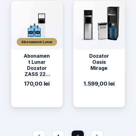
Abonament Lunar
Abonamen
Dozator
t Lunar
Oasis
Dozator
Mirage
ZASS 22C
+ 3 x Apă
170,00
lei
1.599,00
lei
h2on 19L