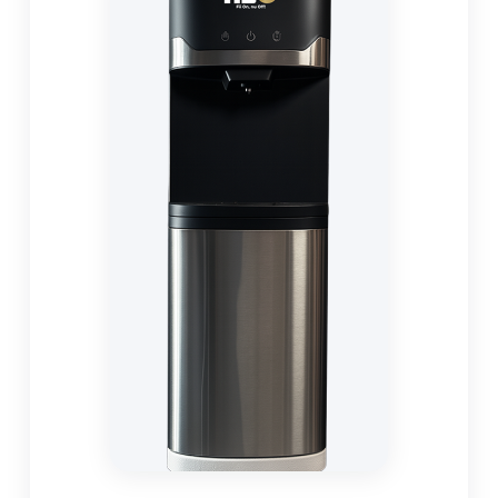
niciun fel sănătatea, este să comanzi un
dozator de apă cu bidon de 19 litri
.