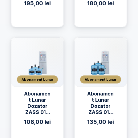
195,00
lei
180,00
lei
h2on 19L +
AQUAVIA
2 x Apă
Apa de
AQUAVIA
Izvor 19L
19L
Abonament Lunar
Abonament Lunar
Abonamen
Abonamen
t Lunar
t Lunar
Dozator
Dozator
ZASS 01C
ZASS 01C
+ 3 x Apă
+ 3 x Apă
108,00
lei
135,00
lei
h2on 11L
h2on 19L