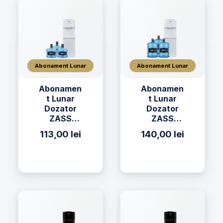
Abonament Lunar
Abonament Lunar
Abonamen
Abonamen
t Lunar
t Lunar
Dozator
Dozator
ZASS
ZASS
17CNS + 3
17CNS + 3
113,00
lei
140,00
lei
x Apă h2on
x Apă h2on
11L
19L