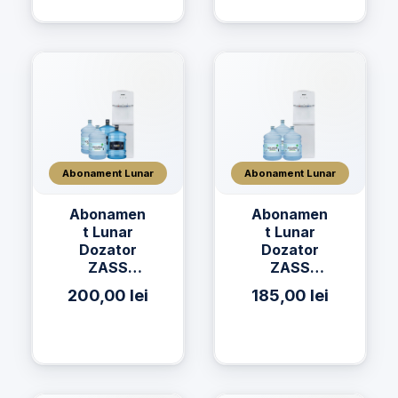
Abonament Lunar
Abonament Lunar
Abonamen
Abonamen
t Lunar
t Lunar
Dozator
Dozator
ZASS
ZASS
17CNS + 2
17CNS + 3
200,00
lei
185,00
lei
x Apă h2on
x Apa
19L + 2 x
AQUAVIA
Apă
Apa de
AQUAVIA
Izvor 19L
19L