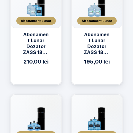
Abonament Lunar
Abonament Lunar
Abonamen
Abonamen
t Lunar
t Lunar
Dozator
Dozator
ZASS 18CR
ZASS 18CR
+ 2 x Apă
+ 3 x Apa
210,00
lei
195,00
lei
h2on 19L +
AQUAVIA
2 x Apă
Apa de
AQUAVIA
Izvor 19L
19L