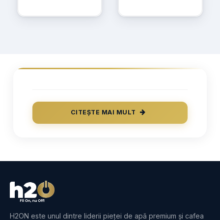
Izvor 19L
CITEȘTE MAI MULT
H2ON este unul dintre liderii pieței de apă premium și cafea