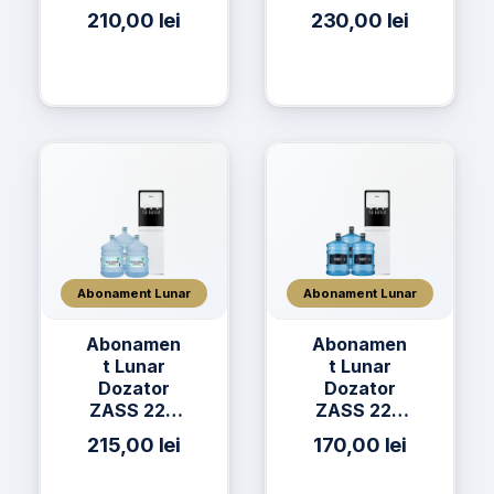
+ 3 x Apă
+ 2 x Apă
210,00
lei
230,00
lei
h2on 19L
h2on 19L +
2 x Apă
AQUAVIA
19L
Abonament Lunar
Abonament Lunar
Abonamen
Abonamen
t Lunar
t Lunar
Dozator
Dozator
ZASS 22C
ZASS 22C
+ 3 x Apa
+ 3 x Apă
215,00
lei
170,00
lei
AQUAVIA
h2on 19L
Apa de