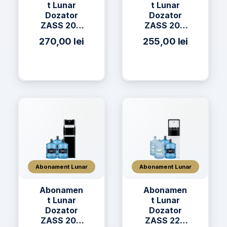
t Lunar
t Lunar
Dozator
Dozator
ZASS 20C
ZASS 20C
+ 2 x Apă
+ 3 x Apa
270,00
lei
255,00
lei
h2on 19L +
AQUAVIA
2 x Apă
Apa de
AQUAVIA
Izvor 19L
19L
Abonament Lunar
Abonament Lunar
Abonamen
Abonamen
t Lunar
t Lunar
Dozator
Dozator
ZASS 20C
ZASS 22C