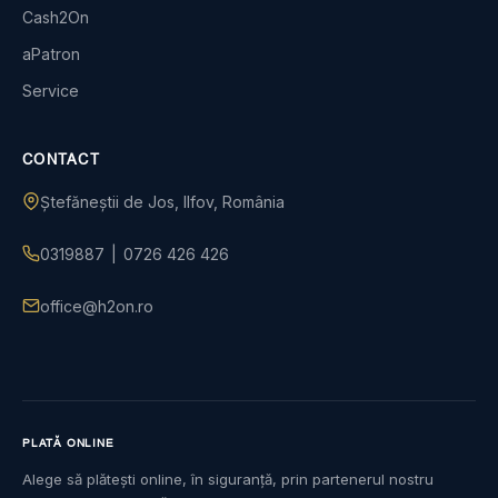
Cash2On
aPatron
Service
CONTACT
Ștefăneștii de Jos, Ilfov, România
0319887
|
0726 426 426
office@h2on.ro
PLATĂ ONLINE
Alege să plătești online, în siguranță, prin partenerul nostru