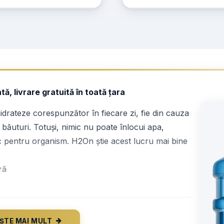
ă, livrare gratuită în toată țara
hidrateze corespunzător în fiecare zi, fie din cauza
e băuturi. Totuși, nimic nu poate înlocui apa,
ic pentru organism. H2On știe acest lucru mai bine
ră
ȘTE MAI MULT