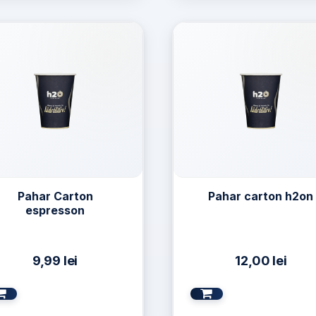
Pahar Carton
Pahar carton h2on
espresson
9,99
lei
12,00
lei