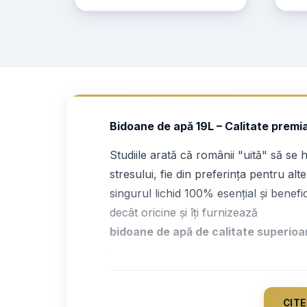
Bidoane de apă 19L – Calitate premiat
Studiile arată că românii "uită" să se 
stresului, fie din preferința pentru alt
singurul lichid 100% esențial și benef
decât oricine și îți furnizează
bidoane de apă de calitate superioa
.
CITE