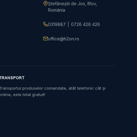
Ștefăneștii de Jos, Ilfov,
România
0319887
|
0726 426 426
office@h2on.ro
TRANSPORT
Transportul produselor comandate, atât telefonic cât și
online, este total gratuit!