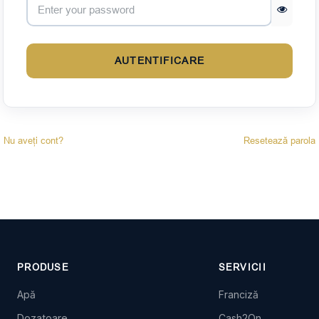
AUTENTIFICARE
Nu aveți cont?
Resetează parola
PRODUSE
SERVICII
Apă
Franciză
Dozatoare
Cash2On