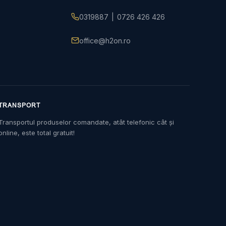
0319887
|
0726 426 426
office@h2on.ro
TRANSPORT
Transportul produselor comandate, atât telefonic cât și
online, este total gratuit!