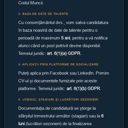
Codul Muncii.
2. BAZA DE DATE DE TALENTE
Cu consimțământul dvs., vom salva candidatura
în baza noastră de date de talente pentru o
perioadă de maximum
5 ani
, pentru a vă notifica
atunci când un post potrivit devine disponibil.
Temeiul juridic:
art. 6(1)(a) GDPR
.
3. APLICAȚII PRIN PLATFORME DE SOCIALIZARE
Puteți aplica prin Facebook sau LinkedIn. Primim
CV-ul și documentele furnizate prin aceste
platforme. Temeiul juridic:
art. 6(1)(b) GDPR
.
4. UCENICI, STAGIARI ȘI LUCRĂTORI SEZONIERI
Documentația de candidatură se șterge la
sfârșitul trimestrului următor (stagiari) sau la
6
luni
(lucrători sezonieri) de la finalizarea