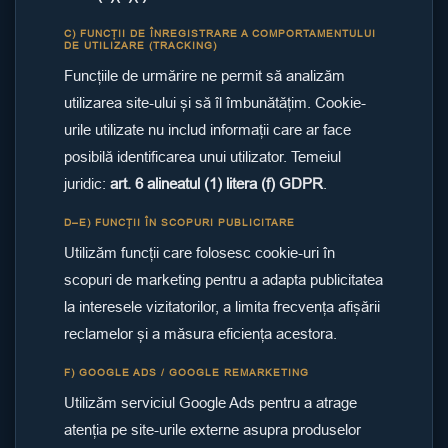
C) FUNCȚII DE ÎNREGISTRARE A COMPORTAMENTULUI
DE UTILIZARE (TRACKING)
Funcțiile de urmărire ne permit să analizăm
utilizarea site-ului și să îl îmbunătățim. Cookie-
urile utilizate nu includ informații care ar face
posibilă identificarea unui utilizator. Temeiul
juridic:
art. 6 alineatul (1) litera (f) GDPR
.
D–E) FUNCȚII ÎN SCOPURI PUBLICITARE
Utilizăm funcții care folosesc cookie-uri în
scopuri de marketing pentru a adapta publicitatea
la interesele vizitatorilor, a limita frecvența afișării
reclamelor și a măsura eficiența acestora.
F) GOOGLE ADS / GOOGLE REMARKETING
Utilizăm serviciul Google Ads pentru a atrage
atenția pe site-urile externe asupra produselor