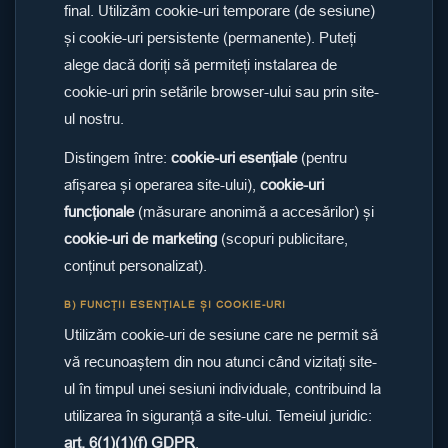
final. Utilizăm cookie-uri temporare (de sesiune)
și cookie-uri persistente (permanente). Puteți
alege dacă doriți să permiteți instalarea de
cookie-uri prin setările browser-ului sau prin site-
ul nostru.
Distingem între:
cookie-uri esențiale
(pentru
afișarea și operarea site-ului),
cookie-uri
funcționale
(măsurare anonimă a accesărilor) și
cookie-uri de marketing
(scopuri publicitare,
conținut personalizat).
B) FUNCȚII ESENȚIALE ȘI COOKIE-URI
Utilizăm cookie-uri de sesiune care ne permit să
vă recunoaștem din nou atunci când vizitați site-
ul în timpul unei sesiuni individuale, contribuind la
utilizarea în siguranță a site-ului. Temeiul juridic:
art. 6(1)(1)(f) GDPR
.