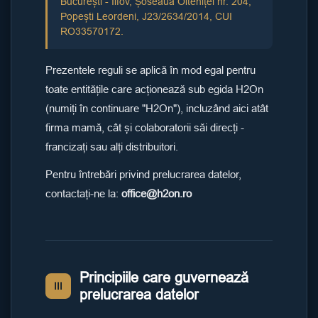
București - Ilfov, Șoseaua Olteniței nr. 204,
Popești Leordeni, J23/2634/2014, CUI
RO33570172.
Prezentele reguli se aplică în mod egal pentru
toate entitățile care acționează sub egida H2On
(numiți în continuare "H2On"), incluzând aici atât
firma mamă, cât și colaboratorii săi direcți -
francizați sau alți distribuitori.
Pentru întrebări privind prelucrarea datelor,
contactați-ne la:
office@h2on.ro
Principiile care guvernează
III
prelucrarea datelor