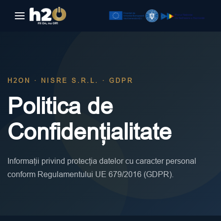
Sari la conținut
H2ON · NISRE S.R.L. · GDPR
Politica de
Confidențialitate
Informații privind protecția datelor cu caracter personal
conform Regulamentului UE 679/2016 (GDPR).