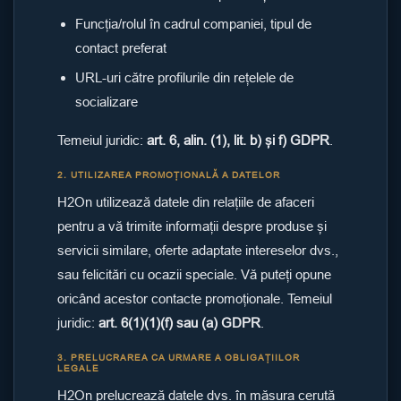
Funcția/rolul în cadrul companiei, tipul de
contact preferat
URL-uri către profilurile din rețelele de
socializare
Temeiul juridic:
art. 6, alin. (1), lit. b) și f) GDPR
.
2. UTILIZAREA PROMOȚIONALĂ A DATELOR
H2On utilizează datele din relațiile de afaceri
pentru a vă trimite informații despre produse și
servicii similare, oferte adaptate intereselor dvs.,
sau felicitări cu ocazii speciale. Vă puteți opune
oricând acestor contacte promoționale. Temeiul
juridic:
art. 6(1)(1)(f) sau (a) GDPR
.
3. PRELUCRAREA CA URMARE A OBLIGAȚIILOR
LEGALE
H2On prelucrează datele dvs. în măsura cerută