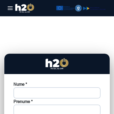
Sari la conținut
Nume *
Prenume *