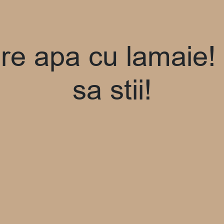
e apa cu lamaie! 
sa stii!