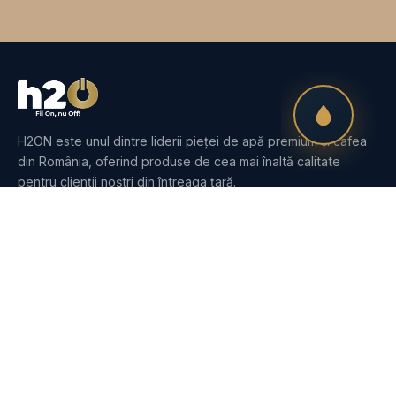
H2ON este unul dintre liderii pieței de apă premium și cafea
din România, oferind produse de cea mai înaltă calitate
pentru clienții noștri din întreaga țară.
PRODUSE
Apă
Dozatoare
Purificatoare