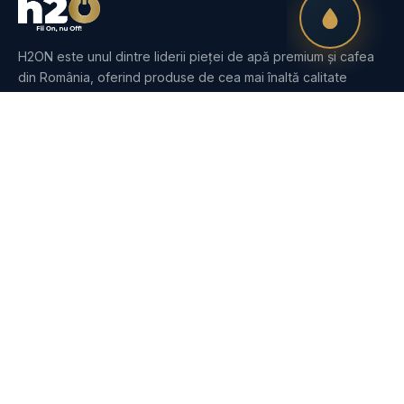
H2ON este unul dintre liderii pieței de apă premium și cafea
din România, oferind produse de cea mai înaltă calitate
pentru clienții noștri din întreaga țară.
PRODUSE
Apă
Dozatoare
Purificatoare
Cafea
Espressoare