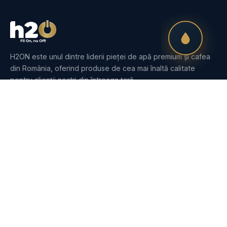
H2ON este unul dintre liderii pieței de apă premium și cafea
din România, oferind produse de cea mai înaltă calitate
pentru clienții noștri din întreaga țară.
PRODUSE
Apă
Dozatoare
Purificatoare
Cafea