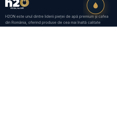
H2ON este unul dintre liderii pieței de apă premium și cafea
din România, oferind produse de cea mai înaltă calitate
pentru clienții noștri din întreaga țară.
PRODUSE
Apă
Dozatoare
Purificatoare
Cafea
Espressoare