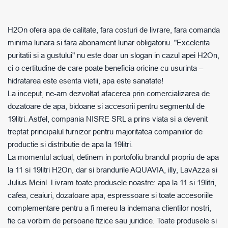
H2On ofera apa de calitate, fara costuri de livrare, fara comanda
minima lunara si fara abonament lunar obligatoriu. "Excelenta
puritatii si a gustului" nu este doar un slogan in cazul apei H2On,
ci o certitudine de care poate beneficia oricine cu usurinta –
hidratarea este esenta vietii, apa este sanatate!
La inceput, ne-am dezvoltat afacerea prin comercializarea de
dozatoare de apa, bidoane si accesorii pentru segmentul de
19litri. Astfel, compania NISRE SRL a prins viata si a devenit
treptat principalul furnizor pentru majoritatea companiilor de
productie si distributie de apa la 19litri.
La momentul actual, detinem in portofoliu brandul propriu de apa
la 11 si 19litri H2On, dar si brandurile AQUAVIA, illy, LavAzza si
Julius Meinl. Livram toate produsele noastre: apa la 11 si 19litri,
cafea, ceaiuri, dozatoare apa, espressoare si toate accesoriile
complementare pentru a fi mereu la indemana clientilor nostri,
fie ca vorbim de persoane fizice sau juridice. Toate produsele si