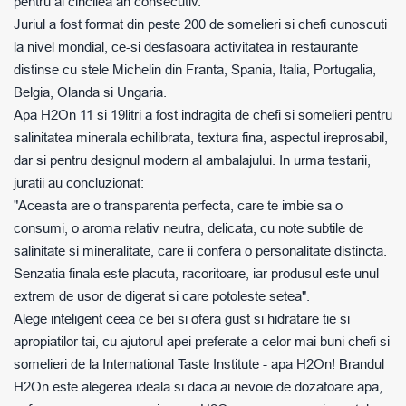
pentru al cincilea an consecutiv.
Juriul a fost format din peste 200 de somelieri si chefi cunoscuti
la nivel mondial, ce-si desfasoara activitatea in restaurante
distinse cu stele Michelin din Franta, Spania, Italia, Portugalia,
Belgia, Olanda si Ungaria.
Apa H2On 11 si 19litri a fost indragita de chefi si somelieri pentru
salinitatea minerala echilibrata, textura fina, aspectul ireprosabil,
dar si pentru designul modern al ambalajului. In urma testarii,
juratii au concluzionat:
"Aceasta are o transparenta perfecta, care te imbie sa o
consumi, o aroma relativ neutra, delicata, cu note subtile de
salinitate si mineralitate, care ii confera o personalitate distincta.
Senzatia finala este placuta, racoritoare, iar produsul este unul
extrem de usor de digerat si care potoleste setea".
Alege inteligent ceea ce bei si ofera gust si hidratare tie si
apropiatilor tai, cu ajutorul apei preferate a celor mai buni chefi si
somelieri de la International Taste Institute - apa H2On! Brandul
H2On este alegerea ideala si daca ai nevoie de dozatoare apa,