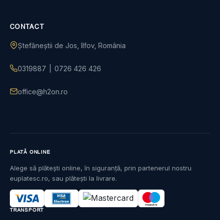
CONTACT
Ștefăneștii de Jos, Ilfov, România
0319887
|
0726 426 426
office@h2on.ro
PLATĂ ONLINE
Alege să plătești online, în siguranță, prin partenerul nostru
euplatesc.ro, sau plătești la livrare.
TRANSPORT