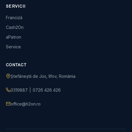
SERVICII
Franciză
Cash2On
aPatron
Service
CONTACT
Ștefăneștii de Jos, Ilfov, România
0319887
|
0726 426 426
office@h2on.ro