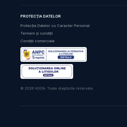
PROTECȚIA DATELOR
Protecția Datelor cu Caracter Personal
Termeni și condiții
Condiții comerciale
© 2026 H2ON. Toate drepturile rezervate.