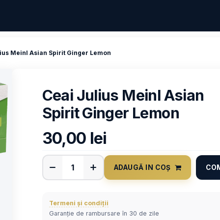
ius Meinl Asian Spirit Ginger Lemon
Ceai Julius Meinl Asian
Spirit Ginger Lemon
30,00
lei
ADAUGĂ IN COȘ
CO
Termeni și condiții
Garanție de rambursare în 30 de zile