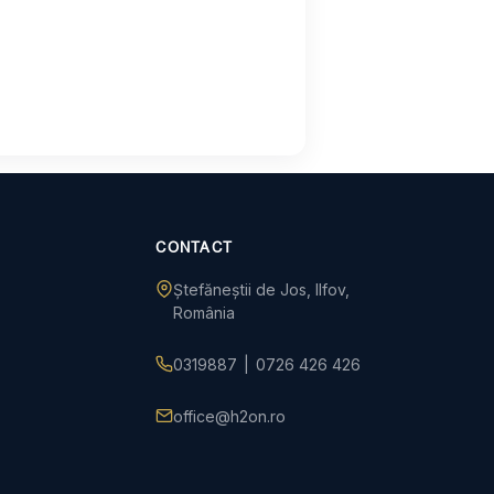
CONTACT
Ștefăneștii de Jos, Ilfov,
România
0319887
|
0726 426 426
office@h2on.ro