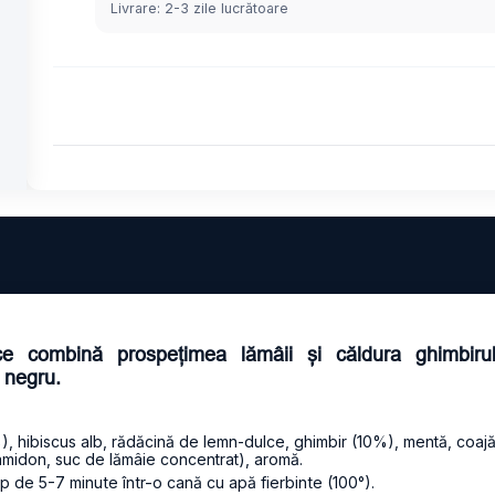
Livrare: 2-3 zile lucrătoare
e combină prospețimea lămâii și căldura ghimbiru
 negru.
, hibiscus alb, rădăcină de lemn-dulce, ghimbir (10%), mentă, coaj
amidon, suc de lămâie concentrat), aromă.
p de 5-7 minute într-o cană cu apă fierbinte (100°).