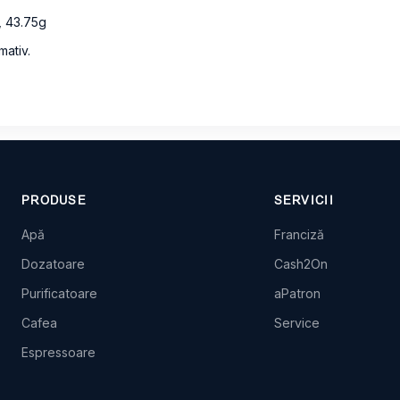
, 43.75g
mativ.
PRODUSE
SERVICII
Apă
Franciză
Dozatoare
Cash2On
Purificatoare
aPatron
Cafea
Service
Espressoare