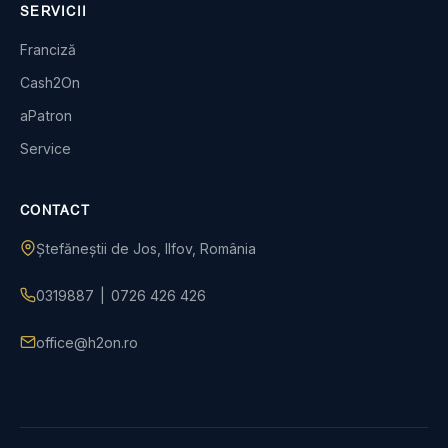
SERVICII
Franciză
Cash2On
aPatron
Service
CONTACT
Ștefăneștii de Jos, Ilfov, România
0319887
|
0726 426 426
office@h2on.ro