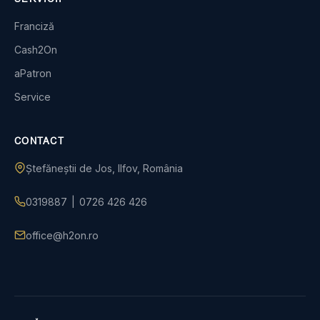
Franciză
Cash2On
aPatron
Service
CONTACT
Ștefăneștii de Jos, Ilfov, România
0319887
|
0726 426 426
office@h2on.ro