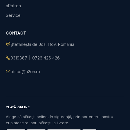
aPatron
Service
CONTACT
Ștefăneștii de Jos, Ilfov, România
0319887
|
0726 426 426
office@h2on.ro
PLATĂ ONLINE
Alege să plătești online, în siguranță, prin partenerul nostru
euplatesc.ro, sau plătești la livrare.