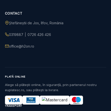
CONTACT
Ștefăneștii de Jos, Ilfov, România
0319887
|
0726 426 426
office@h2on.ro
PLATĂ ONLINE
Alege să plătești online, în siguranță, prin partenerul nostru
euplatesc.ro, sau plătești la livrare.
TRANSPORT