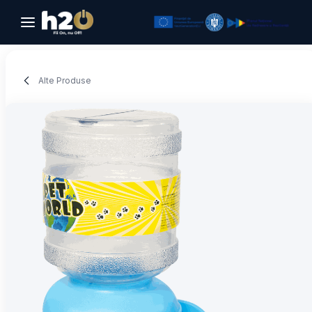
Sari la conținut
Alte Produse