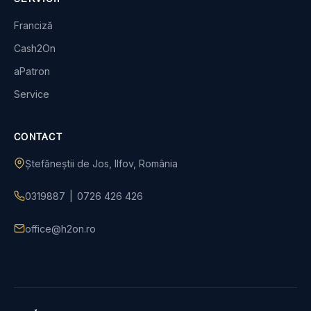
Franciză
Cash2On
aPatron
Service
CONTACT
Ștefăneștii de Jos, Ilfov, România
0319887
|
0726 426 426
office@h2on.ro