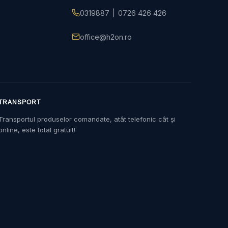
0319887
|
0726 426 426
office@h2on.ro
TRANSPORT
Transportul produselor comandate, atât telefonic cât și
online, este total gratuit!