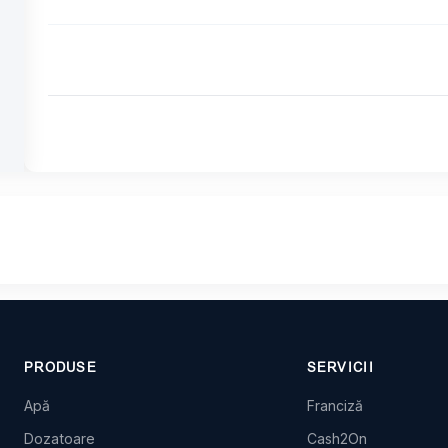
PRODUSE
SERVICII
Apă
Franciză
Dozatoare
Cash2On