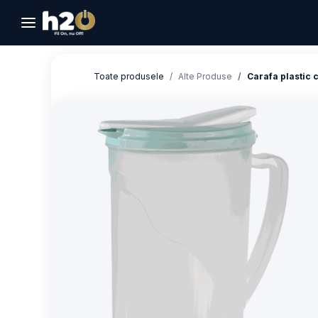
Sari la conținut
Toate produsele
Alte Produse
Carafa plastic 