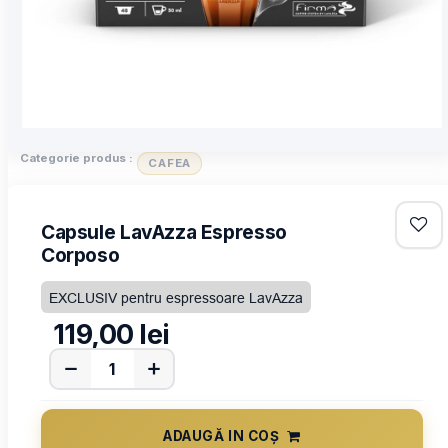
Categorie produs :
CAFEA
Capsule LavAzza Espresso
Corposo
EXCLUSIV pentru espressoare LavAzza
119,00
lei
ADAUGĂ IN COȘ