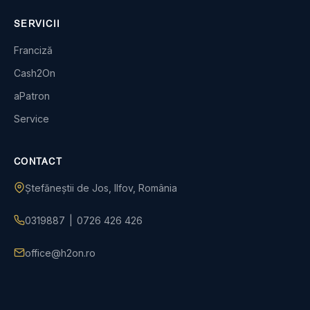
SERVICII
Franciză
Cash2On
aPatron
Service
CONTACT
Ștefăneștii de Jos, Ilfov, România
0319887
|
0726 426 426
office@h2on.ro