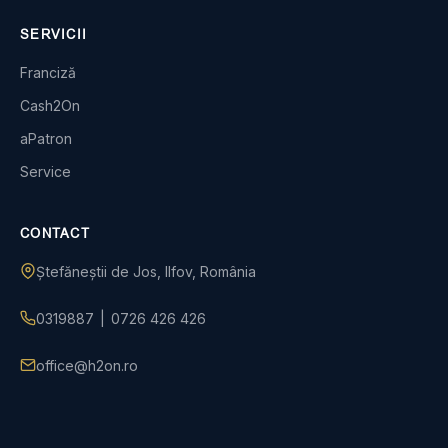
SERVICII
Franciză
Cash2On
aPatron
Service
CONTACT
Ștefăneștii de Jos, Ilfov, România
0319887
|
0726 426 426
office@h2on.ro