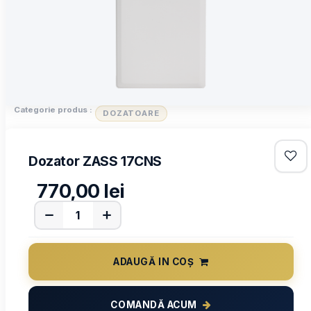
Categorie produs :
DOZATOARE
Dozator ZASS 17CNS
770,00
lei
ADAUGĂ IN COȘ
COMANDĂ ACUM