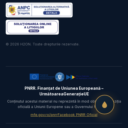
© 2026 H2ON. Toate drepturile rezervate.
PNRR. Finanțat de Uniunea Europeană –
UrmătoareaGenerațieUE
Conținutul acestui material nu reprezintă în mod obligatoriu poziția
oficială a Uniunii Europene sau a Guvernului României.
mfe.gov.ro/pnrr
Facebook PNRR Oficial