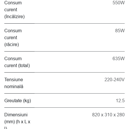
Consum
550W
curent
(încălzire)
Consum
85W
curent
(răcire)
Consum
635W
curent (total)
Tensiune
220-240V
nominală
Greutate (kg)
12.5
Dimensiuni
820 x 310 x 280
(mm) (h x L x
l)