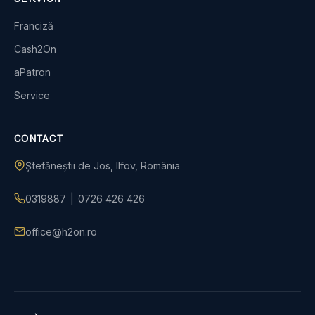
Franciză
Cash2On
aPatron
Service
CONTACT
Ștefăneștii de Jos, Ilfov, România
0319887
|
0726 426 426
office@h2on.ro