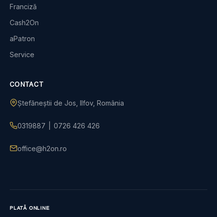
Franciză
Cash2On
aPatron
Service
CONTACT
Ștefăneștii de Jos, Ilfov, România
0319887
|
0726 426 426
office@h2on.ro
PLATĂ ONLINE