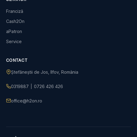
Franciză
Cash2On
aPatron
Service
CONTACT
Ștefăneștii de Jos, Ilfov, România
0319887
|
0726 426 426
office@h2on.ro