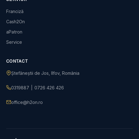
Franciză
Cash2On
aPatron
Service
CONTACT
Ștefăneștii de Jos, Ilfov, România
0319887
|
0726 426 426
office@h2on.ro