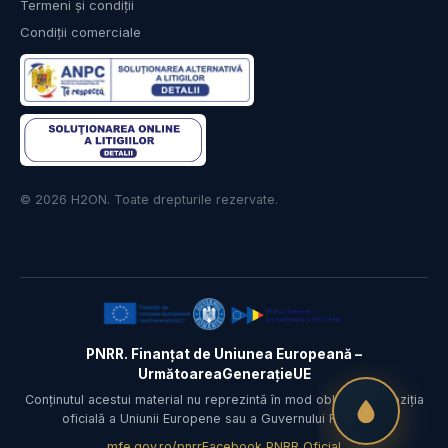
Termeni și condiții
Condiții comerciale
© 2026 H2ON. Toate drepturile rezervate.
PNRR. Finanțat de Uniunea Europeană –
UrmătoareaGenerațieUE
Conținutul acestui material nu reprezintă în mod obligatoriu poziția
oficială a Uniunii Europene sau a Guvernului României.
mfe.gov.ro/pnrr
Facebook PNRR Oficial