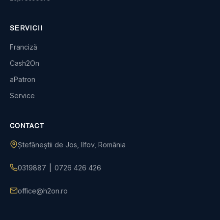
SERVICII
Franciză
Cash2On
aPatron
Service
CONTACT
Ștefăneștii de Jos, Ilfov, România
0319887
|
0726 426 426
office@h2on.ro