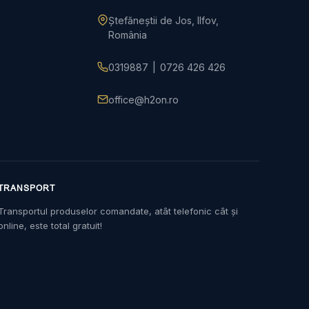
Ștefăneștii de Jos, Ilfov,
România
0319887
|
0726 426 426
office@h2on.ro
TRANSPORT
Transportul produselor comandate, atât telefonic cât și
online, este total gratuit!