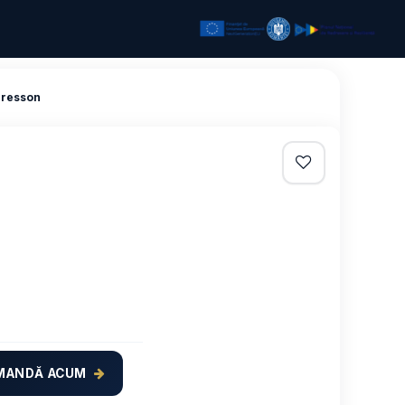
presson
MANDĂ ACUM