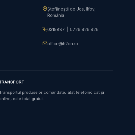
Ștefăneștii de Jos, Ilfov,
România
0319887
|
0726 426 426
office@h2on.ro
TRANSPORT
Transportul produselor comandate, atât telefonic cât și
online, este total gratuit!