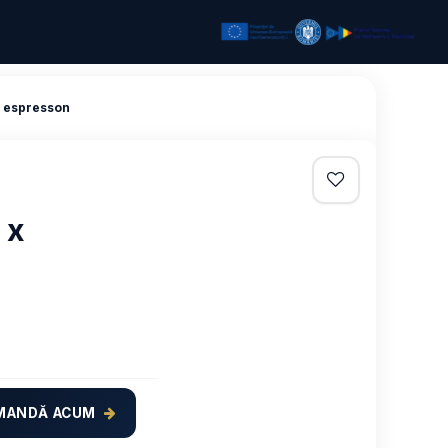
e espresson
 x
MANDĂ ACUM