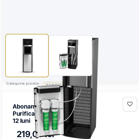
Categorie produs :
PURIFICATOARE
Abonament Lunar
Purificator Oasis Mirage -
12 luni
219,00
lei