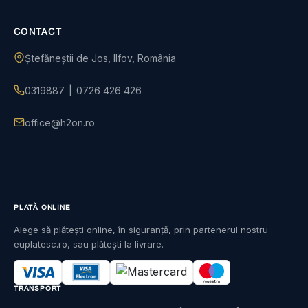
CONTACT
Ștefăneștii de Jos, Ilfov, România
0319887
|
0726 426 426
office@h2on.ro
PLATĂ ONLINE
Alege să plătești online, în siguranță, prin partenerul nostru
euplatesc.ro, sau plătești la livrare.
TRANSPORT