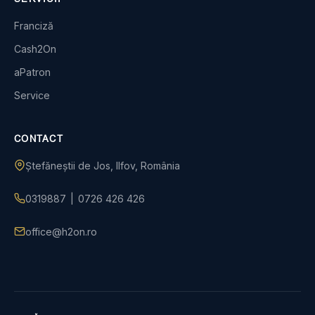
Franciză
Cash2On
aPatron
Service
CONTACT
Ștefăneștii de Jos, Ilfov, România
0319887
|
0726 426 426
office@h2on.ro