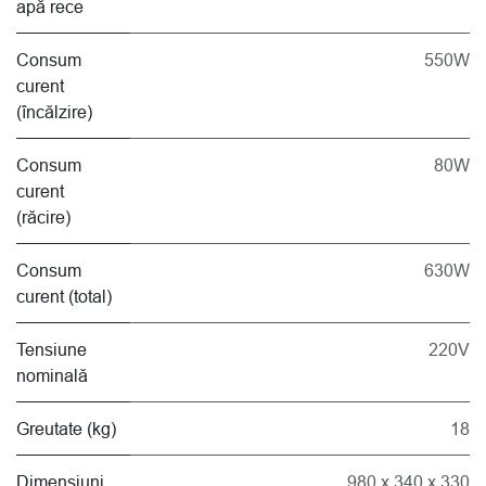
apă rece
Consum
550W
curent
(încălzire)
Consum
80W
curent
(răcire)
Consum
630W
curent (total)
Tensiune
220V
nominală
Greutate (kg)
18
Dimensiuni
980 x 340 x 330