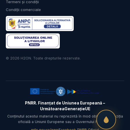
Termeni și condiții
Condiții comerciale
© 2026 H2ON. Toate drepturile rezervate.
PNRR. Finanțat de Uniunea Europeană –
UrmătoareaGenerațieUE
Conținutul acestui material nu reprezintă în mod obligatoriu poziția
oficială a Uniunii Europene sau a Guvernului României.
mfe.gov.ro/pnrr
Facebook PNRR Oficial