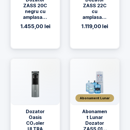
ZASS 20C
ZASS 22C
negru cu
cu
amplasare
amplasare
a bidonului
a bidonului
1.455,00
lei
1.119,00
lei
la baza si
la baza si
compresor
compresor
Abonament Lunar
Dozator
Abonamen
Oasis
t Lunar
CO₂oler
Dozator
ULTRA
ZASS 01C