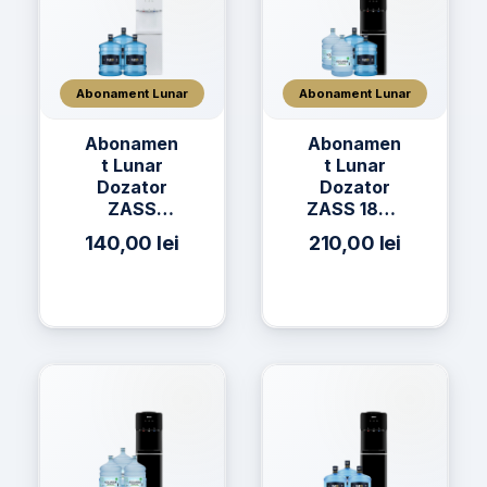
Abonament Lunar
Abonament Lunar
Abonamen
Abonamen
t Lunar
t Lunar
Dozator
Dozator
ZASS
ZASS 18CR
17CNS + 3
+ 2 x Apă
140,00
lei
210,00
lei
x Apă h2on
h2on 19L +
19L
2 x Apă
AQUAVIA
19L