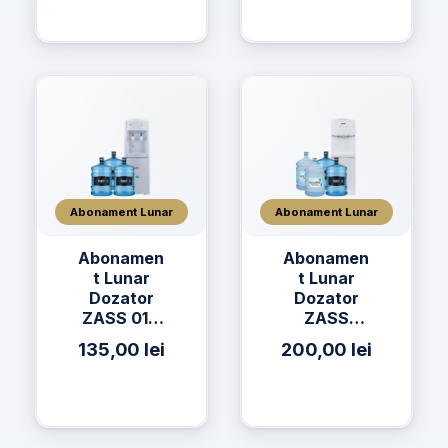
Izvor 19L
Abonament Lunar
Abonament Lunar
Abonamen
Abonamen
t Lunar
t Lunar
Dozator
Dozator
ZASS 01C
ZASS
+ 3 x Apă
17CNS + 2
135,00
lei
200,00
lei
h2on 19L
x Apă h2on
19L + 2 x
Apă
AQUAVIA
19L