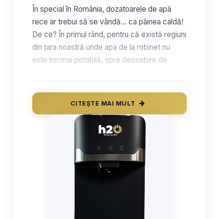
În special în România, dozatoarele de apă
rece ar trebui să se vândă… ca pâinea caldă!
De ce? În primul rând, pentru că există regiuni
din țara noastră unde apa de la robinet nu
este tocmai potabilă, spre deosebire de
statele occidentale precum Danemarca,
Suedia sau Olanda, unde aceasta este chiar
oferită gratuit în restaurante. Astfel, cel mai
CITEȘTE MAI MULT
bun mod în care poți beneficia de o hidratare
corespunzătoare, fără să-ți periclitezi în
niciun fel sănătatea, este să comanzi un
dozator de apă cu bidon de 19 litri
.