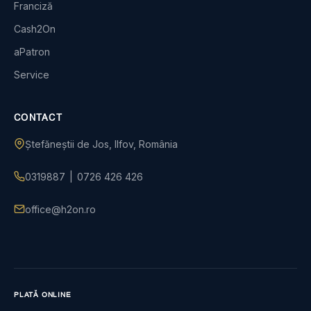
Franciză
Cash2On
aPatron
Service
CONTACT
Ștefăneștii de Jos, Ilfov, România
0319887
|
0726 426 426
office@h2on.ro
PLATĂ ONLINE