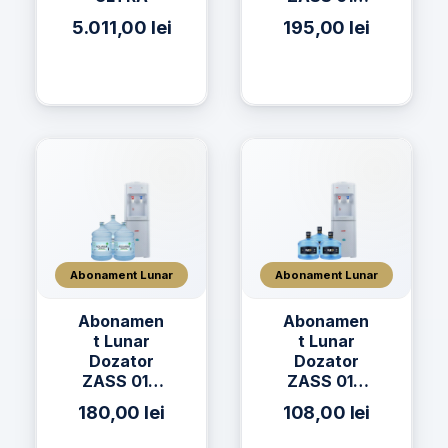
+ 2 x Apă
5.011,00
lei
195,00
lei
h2on 19L +
2 x Apă
AQUAVIA
19L
Abonament Lunar
Abonament Lunar
Abonamen
Abonamen
t Lunar
t Lunar
Dozator
Dozator
ZASS 01C
ZASS 01C
+ 3 x Apa
+ 3 x Apă
180,00
lei
108,00
lei
AQUAVIA
h2on 11L
Apa de