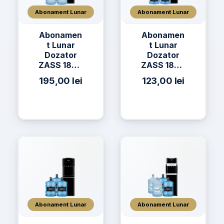
Abonament Lunar
Abonament Lunar
Abonamen
Abonamen
t Lunar
t Lunar
Dozator
Dozator
ZASS 18CR
ZASS 18CR
+ 3 x Apa
+ 3 x Apă
195,00
lei
123,00
lei
AQUAVIA
h2on 11L
Apa de
Izvor 19L
Abonament Lunar
Abonament Lunar