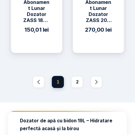
Abonamen
Abonamen
t Lunar
t Lunar
Dozator
Dozator
ZASS 18CR
ZASS 20C
+ 3 x Apă
+ 2 x Apă
150,01
lei
270,00
lei
h2on 19L
h2on 19L +
2 x Apă
AQUAVIA
19L
1
2
Dozator de apă cu bidon 19L – Hidratare
perfectă acasă și la birou