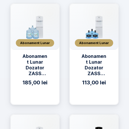
Abonament Lunar
Abonament Lunar
Abonamen
Abonamen
t Lunar
t Lunar
Dozator
Dozator
ZASS
ZASS
17CNS + 3
17CNS + 3
185,00
lei
113,00
lei
x Apa
x Apă h2on
AQUAVIA
11L
Apa de
Izvor 19L