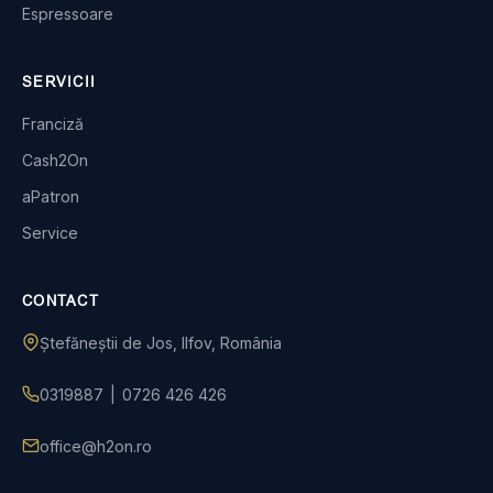
Espressoare
SERVICII
Franciză
Cash2On
aPatron
Service
CONTACT
Ștefăneștii de Jos, Ilfov, România
0319887
|
0726 426 426
office@h2on.ro