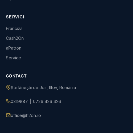
SERVICII
Franciză
Cash2On
aPatron
Service
CONTACT
Ștefăneștii de Jos, Ilfov, România
0319887
|
0726 426 426
office@h2on.ro