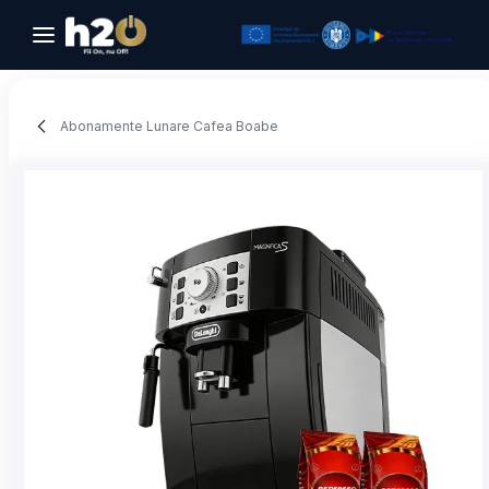
Sari la conținut
Abonamente Lunare Cafea Boabe