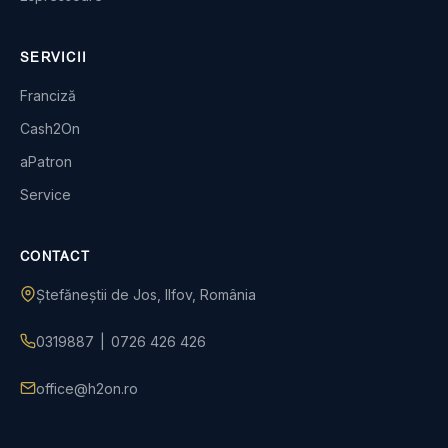
SERVICII
Franciză
Cash2On
aPatron
Service
CONTACT
Ștefăneștii de Jos, Ilfov, România
0319887
|
0726 426 426
office@h2on.ro