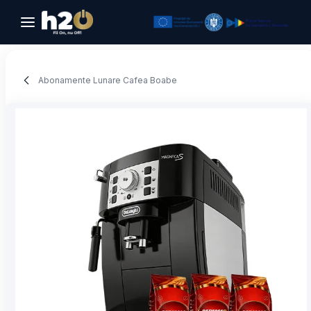
Sari la conținut
Abonamente Lunare Cafea Boabe