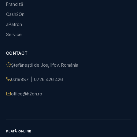
Franciză
Cash2On
aPatron
Service
CONTACT
Ștefăneștii de Jos, Ilfov, România
0319887
|
0726 426 426
office@h2on.ro
PLATĂ ONLINE