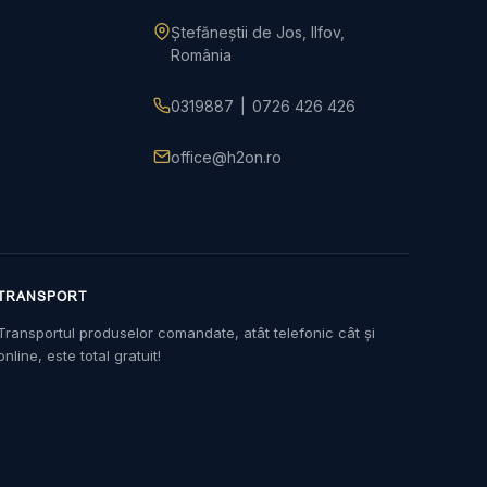
Ștefăneștii de Jos, Ilfov,
România
0319887
|
0726 426 426
office@h2on.ro
TRANSPORT
Transportul produselor comandate, atât telefonic cât și
online, este total gratuit!