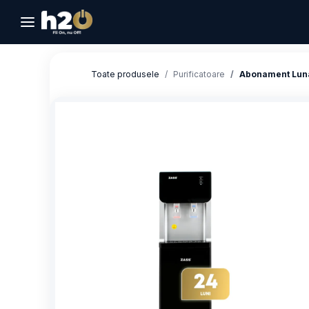
Sari la conținut
Toate produsele
Purificatoare
Abonament Lunar