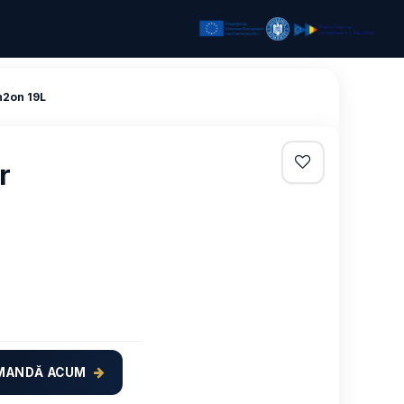
h2on 19L
r
MANDĂ ACUM