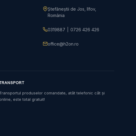
Ștefăneștii de Jos, Ilfov,
România
0319887
|
0726 426 426
office@h2on.ro
TRANSPORT
Transportul produselor comandate, atât telefonic cât și
online, este total gratuit!