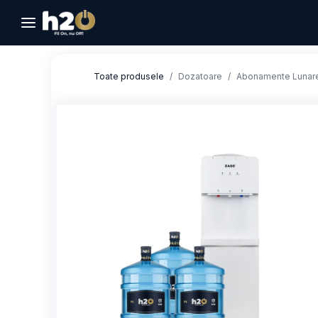
Sari la conținut
Toate produsele
Dozatoare
Abonamente Lunare