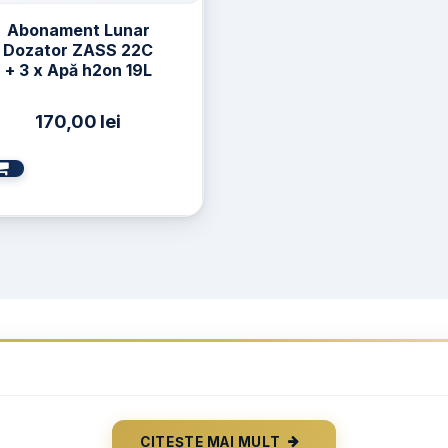
Abonament Lunar
Dozator ZASS 22C
+ 3 x Apă h2on 19L
170,00
lei
CITEȘTE MAI MULT