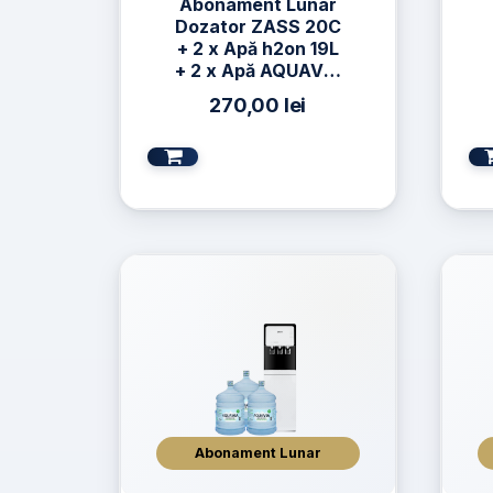
Abonament Lunar
Dozator ZASS 20C
+ 2 x Apă h2on 19L
+ 2 x Apă AQUAVIA
19L
270,00
lei
Abonament Lunar