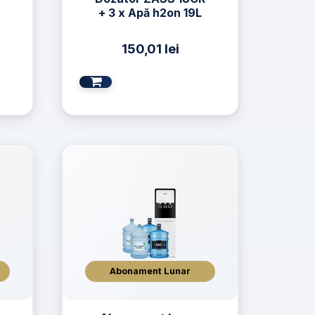
+ 3 x Apă h2on 19L
150,01
lei
Abonament Lunar