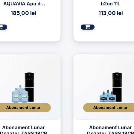
AQUAVIA Apa de
h2on 11L
Izvor 19L
185,00
lei
113,00
lei
Abonament Lunar
Abonament Lunar
Abonament Lunar
Abonament Lunar
Dozator ZASS 18CR
Dozator ZASS 18C