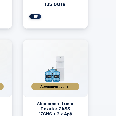
135,00
lei
Abonament Lunar
Abonament Lunar
Dozator ZASS
17CNS + 3 x Apă