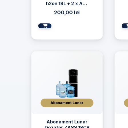
h2on 19L + 2 x Apă
AQUAVIA 19L
200,00
lei
Abonament Lunar
Abonament Lunar
Dozator ZASS 18CR