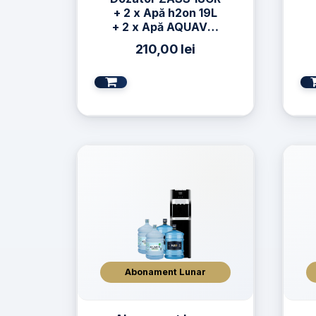
+ 2 x Apă h2on 19L
+ 2 x Apă AQUAVIA
19L
210,00
lei
Abonament Lunar