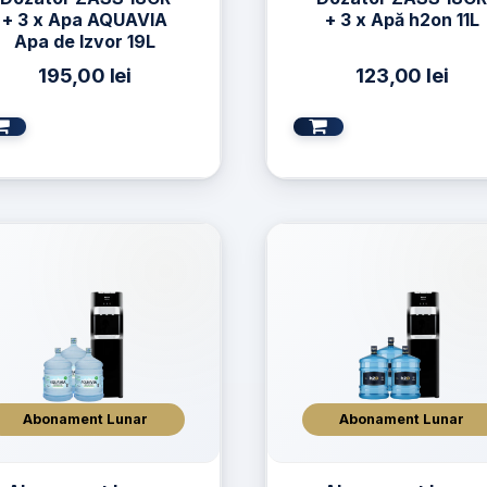
+ 3 x Apa AQUAVIA
+ 3 x Apă h2on 11L
Apa de Izvor 19L
195,00
lei
123,00
lei
Abonament Lunar
Abonament Lunar