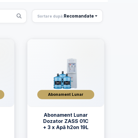
Recomandate
Sortare după:
Abonament Lunar
Abonament Lunar
Dozator ZASS 01C
+ 3 x Apă h2on 19L