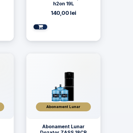
h2on 19L
140,00
lei
Abonament Lunar
Abonament Lunar
R
Dozator ZASS 18CR