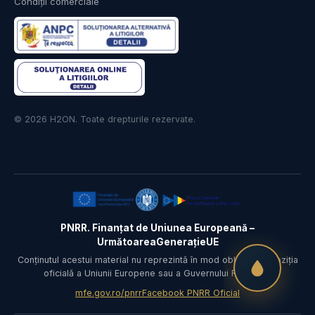
Condiții comerciale
© 2026 H2ON. Toate drepturile rezervate.
PNRR. Finanțat de Uniunea Europeană –
UrmătoareaGenerațieUE
Conținutul acestui material nu reprezintă în mod obligatoriu poziția
oficială a Uniunii Europene sau a Guvernului României.
mfe.gov.ro/pnrr
Facebook PNRR Oficial