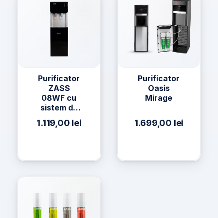
Purificator
Purificator
ZASS
Oasis
08WF cu
Mirage
sistem de
filtrare a
1.119,00
lei
1.699,00
lei
apei