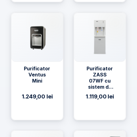
Purificator
Purificator
Ventus
ZASS
Mini
07WF cu
sistem de
filtrare a
1.249,00
lei
1.119,00
lei
apei