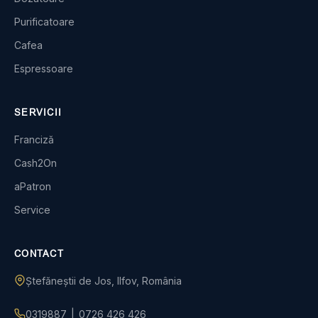
Purificatoare
Cafea
Espressoare
SERVICII
Franciză
Cash2On
aPatron
Service
CONTACT
Ștefăneștii de Jos, Ilfov, România
0319887
|
0726 426 426