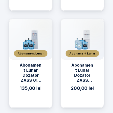
Izvor 19L
Abonament Lunar
Abonament Lunar
Abonamen
Abonamen
t Lunar
t Lunar
Dozator
Dozator
ZASS 01C
ZASS
+ 3 x Apă
17CNS + 2
135,00
lei
200,00
lei
h2on 19L
x Apă h2on
19L + 2 x
Apă
AQUAVIA
19L