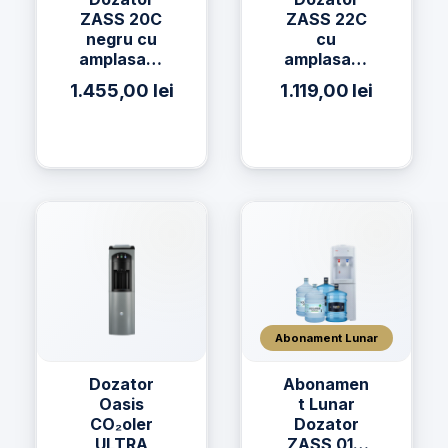
ZASS 20C
ZASS 22C
negru cu
cu
amplasare
amplasare
a bidonului
a bidonului
1.455,00
lei
1.119,00
lei
la baza si
la baza si
compresor
compresor
Abonament Lunar
Dozator
Abonamen
Oasis
t Lunar
CO₂oler
Dozator
ULTRA
ZASS 01C