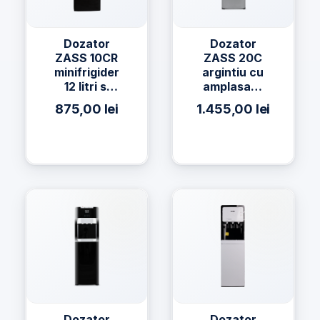
Dozator
Dozator
ZASS 10CR
ZASS 20C
minifrigider
argintiu cu
12 litri si
amplasare
compresor
a bidonului
875,00
lei
1.455,00
lei
la baza si
compresor
Dozator
Dozator