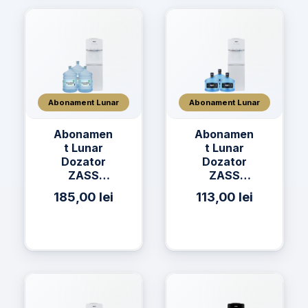
Abonament Lunar
Abonament Lunar
Abonamen
Abonamen
t Lunar
t Lunar
Dozator
Dozator
ZASS
ZASS
17CNS + 3
17CNS + 3
185,00
lei
113,00
lei
x Apa
x Apă h2on
AQUAVIA
11L
Apa de
Izvor 19L