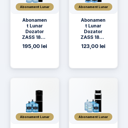
Abonament Lunar
Abonament Lunar
Abonamen
Abonamen
t Lunar
t Lunar
Dozator
Dozator
ZASS 18CR
ZASS 18CR
+ 3 x Apa
+ 3 x Apă
195,00
lei
123,00
lei
AQUAVIA
h2on 11L
Apa de
Izvor 19L
Abonament Lunar
Abonament Lunar