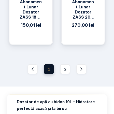
Abonamen
Abonamen
t Lunar
t Lunar
Dozator
Dozator
ZASS 18CR
ZASS 20C
+ 3 x Apă
+ 2 x Apă
150,01
lei
270,00
lei
h2on 19L
h2on 19L +
2 x Apă
AQUAVIA
19L
1
2
Dozator de apă cu bidon 19L – Hidratare
perfectă acasă și la birou