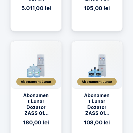
+ 2 x Apă
5.011,00
lei
195,00
lei
h2on 19L +
2 x Apă
AQUAVIA
19L
Abonament Lunar
Abonament Lunar
Abonamen
Abonamen
t Lunar
t Lunar
Dozator
Dozator
ZASS 01C
ZASS 01C
+ 3 x Apa
+ 3 x Apă
180,00
lei
108,00
lei
AQUAVIA
h2on 11L
Apa de