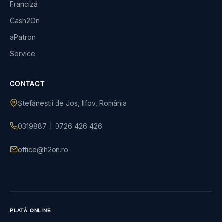
Franciză
Cash2On
aPatron
Service
CONTACT
Ștefăneștii de Jos, Ilfov, România
0319887
|
0726 426 426
office@h2on.ro
PLATĂ ONLINE