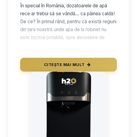
În special în România, dozatoarele de apă
rece ar trebui să se vândă… ca pâinea caldă!
De ce? În primul rând, pentru că există regiuni
din țara noastră unde apa de la robinet nu
este tocmai potabilă, spre deosebire de
statele occidentale precum Danemarca,
Suedia sau Olanda, unde aceasta este chiar
oferită gratuit în restaurante. Astfel, cel mai
CITEȘTE MAI MULT
bun mod în care poți beneficia de o hidratare
corespunzătoare, fără să-ți periclitezi în
niciun fel sănătatea, este să comanzi un
dozator de apă cu bidon de 19 litri
.