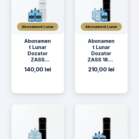
Abonament Lunar
Abonament Lunar
Abonamen
Abonamen
t Lunar
t Lunar
Dozator
Dozator
ZASS
ZASS 18CR
17CNS + 3
+ 2 x Apă
140,00
lei
210,00
lei
x Apă h2on
h2on 19L +
19L
2 x Apă
AQUAVIA
19L