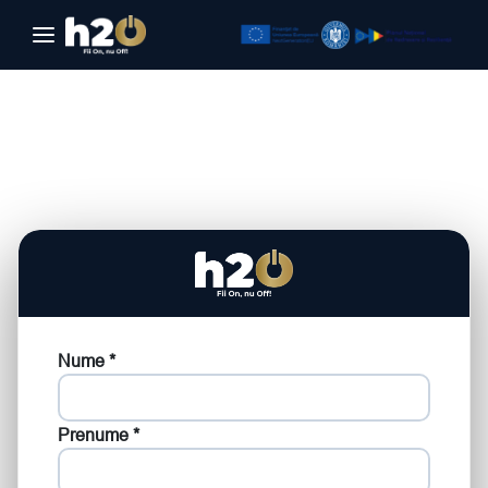
Sari la conținut
Nume *
Prenume *